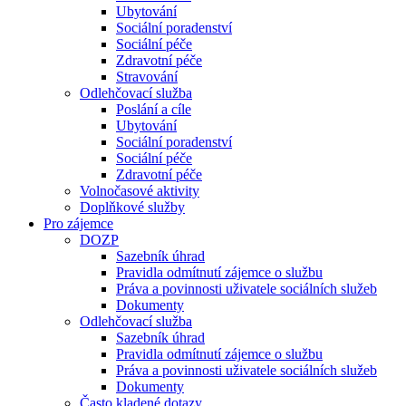
Ubytování
Sociální poradenství
Sociální péče
Zdravotní péče
Stravování
Odlehčovací služba
Poslání a cíle
Ubytování
Sociální poradenství
Sociální péče
Zdravotní péče
Volnočasové aktivity
Doplňkové služby
Pro zájemce
DOZP
Sazebník úhrad
Pravidla odmítnutí zájemce o službu
Práva a povinnosti uživatele sociálních služeb
Dokumenty
Odlehčovací služba
Sazebník úhrad
Pravidla odmítnutí zájemce o službu
Práva a povinnosti uživatele sociálních služeb
Dokumenty
Často kladené dotazy