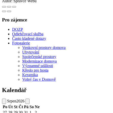
Autor:
Správce Webu
Pro zájemce
DOZP
Odlehčovací služba
Často kladené dotazy
Fotogalerie
Venkovní prostory domova
Ubytování
Společenské prostory
Modernizace domova
Významné události
Křeslo pro hosta
Keramika
Volný čas v Domově
Kalendář
Srpen
2026
Po
Út
St
Čt
Pá
So
Ne
27
28
29
30
31
1
2