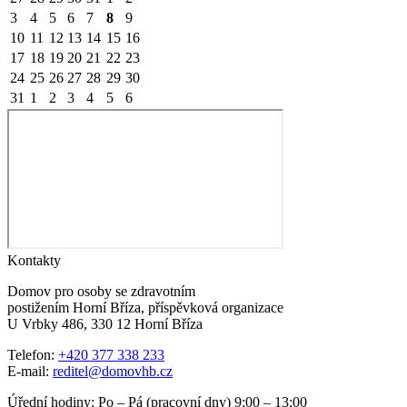
3
4
5
6
7
8
9
10
11
12
13
14
15
16
17
18
19
20
21
22
23
24
25
26
27
28
29
30
31
1
2
3
4
5
6
Kontakty
Domov pro osoby se zdravotním
postižením Horní Bříza, příspěvková organizace
U Vrbky 486, 330 12 Horní Bříza
Telefon:
+420 377 338 233
E-mail:
reditel@domovhb.cz
Úřední hodiny: Po – Pá (pracovní dny) 9:00 – 13:00