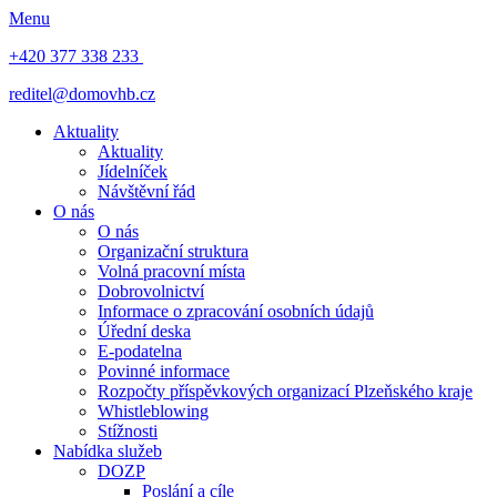
Menu
+420 377 338 233
reditel@domovhb.cz
Aktuality
Aktuality
Jídelníček
Návštěvní řád
O nás
O nás
Organizační struktura
Volná pracovní místa
Dobrovolnictví
Informace o zpracování osobních údajů
Úřední deska
E-podatelna
Povinné informace
Rozpočty příspěvkových organizací Plzeňského kraje
Whistleblowing
Stížnosti
Nabídka služeb
DOZP
Poslání a cíle