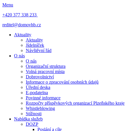
Menu
+420 377 338 233
reditel@domovhb.cz
Aktuality
Aktuality
Jídelníček
Návštěvní řád
O nás
O nás
Organizační struktura
Volná pracovní místa
Dobrovolnictví
Informace o zpracování osobních údajů
Úřední deska
E-podatelna
Povinné informace
Rozpočty příspěvkových organizací Plzeňského kraje
Whistleblowing
Stížnosti
Nabídka služeb
DOZP
Poslání a cíle