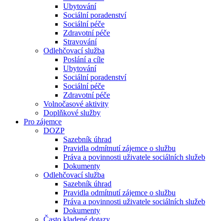
Ubytování
Sociální poradenství
Sociální péče
Zdravotní péče
Stravování
Odlehčovací služba
Poslání a cíle
Ubytování
Sociální poradenství
Sociální péče
Zdravotní péče
Volnočasové aktivity
Doplňkové služby
Pro zájemce
DOZP
Sazebník úhrad
Pravidla odmítnutí zájemce o službu
Práva a povinnosti uživatele sociálních služeb
Dokumenty
Odlehčovací služba
Sazebník úhrad
Pravidla odmítnutí zájemce o službu
Práva a povinnosti uživatele sociálních služeb
Dokumenty
Často kladené dotazy