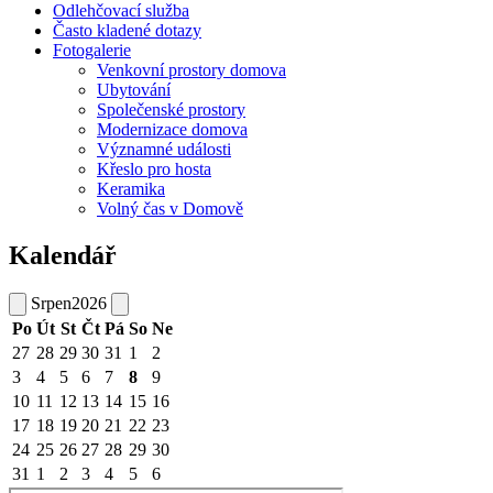
Odlehčovací služba
Často kladené dotazy
Fotogalerie
Venkovní prostory domova
Ubytování
Společenské prostory
Modernizace domova
Významné události
Křeslo pro hosta
Keramika
Volný čas v Domově
Kalendář
Srpen
2026
Po
Út
St
Čt
Pá
So
Ne
27
28
29
30
31
1
2
3
4
5
6
7
8
9
10
11
12
13
14
15
16
17
18
19
20
21
22
23
24
25
26
27
28
29
30
31
1
2
3
4
5
6