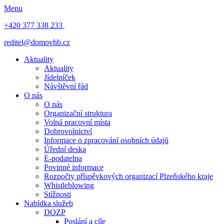
Menu
+420 377 338 233
reditel@domovhb.cz
Aktuality
Aktuality
Jídelníček
Návštěvní řád
O nás
O nás
Organizační struktura
Volná pracovní místa
Dobrovolnictví
Informace o zpracování osobních údajů
Úřední deska
E-podatelna
Povinné informace
Rozpočty příspěvkových organizací Plzeňského kraje
Whistleblowing
Stížnosti
Nabídka služeb
DOZP
Poslání a cíle