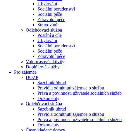
Ubytování
Sociální poradenství
Sociální péče
Zdravotní péče
Stravování
Odlehčovací služba
Poslání a cíle
Ubytování
Sociální poradenství
Sociální péče
Zdravotní péče
Volnočasové aktivity
Doplňkové služby
Pro zájemce
DOZP
Sazebník úhrad
Pravidla odmítnutí zájemce o službu
Práva a povinnosti uživatele sociálních služeb
Dokumenty
Odlehčovací služba
Sazebník úhrad
Pravidla odmítnutí zájemce o službu
Práva a povinnosti uživatele sociálních služeb
Dokumenty
Často kladené dotazy