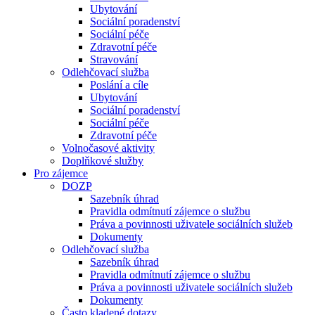
Ubytování
Sociální poradenství
Sociální péče
Zdravotní péče
Stravování
Odlehčovací služba
Poslání a cíle
Ubytování
Sociální poradenství
Sociální péče
Zdravotní péče
Volnočasové aktivity
Doplňkové služby
Pro zájemce
DOZP
Sazebník úhrad
Pravidla odmítnutí zájemce o službu
Práva a povinnosti uživatele sociálních služeb
Dokumenty
Odlehčovací služba
Sazebník úhrad
Pravidla odmítnutí zájemce o službu
Práva a povinnosti uživatele sociálních služeb
Dokumenty
Často kladené dotazy