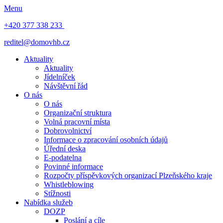
Menu
+420 377 338 233
reditel@domovhb.cz
Aktuality
Aktuality
Jídelníček
Návštěvní řád
O nás
O nás
Organizační struktura
Volná pracovní místa
Dobrovolnictví
Informace o zpracování osobních údajů
Úřední deska
E-podatelna
Povinné informace
Rozpočty příspěvkových organizací Plzeňského kraje
Whistleblowing
Stížnosti
Nabídka služeb
DOZP
Poslání a cíle