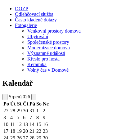
DOZP
Odlehčovací služba
Často kladené dotazy
Fotogalerie
Venkovní prostory domova
Ubytování
Společenské prostory
Modernizace domova
Významné události
Křeslo pro hosta
Keramika
Volný čas v Domově
Kalendář
Srpen
2026
Po
Út
St
Čt
Pá
So
Ne
27
28
29
30
31
1
2
3
4
5
6
7
8
9
10
11
12
13
14
15
16
17
18
19
20
21
22
23
24
25
26
27
28
29
30