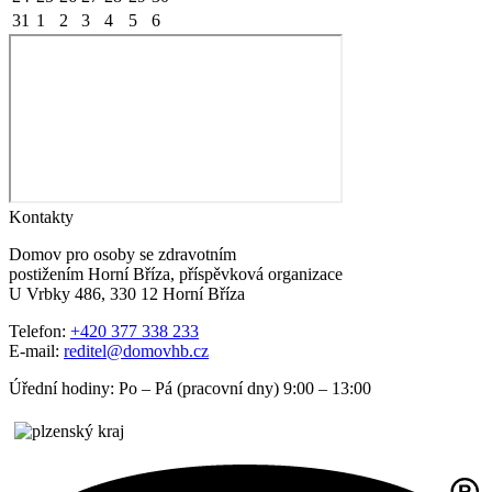
31
1
2
3
4
5
6
Kontakty
Domov pro osoby se zdravotním
postižením Horní Bříza, příspěvková organizace
U Vrbky 486, 330 12 Horní Bříza
Telefon:
+420 377 338 233
E-mail:
reditel@domovhb.cz
Úřední hodiny: Po – Pá (pracovní dny) 9:00 – 13:00