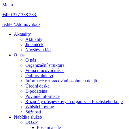
Menu
+420 377 338 233
reditel@domovhb.cz
Aktuality
Aktuality
Jídelníček
Návštěvní řád
O nás
O nás
Organizační struktura
Volná pracovní místa
Dobrovolnictví
Informace o zpracování osobních údajů
Úřední deska
E-podatelna
Povinné informace
Rozpočty příspěvkových organizací Plzeňského kraje
Whistleblowing
Stížnosti
Nabídka služeb
DOZP
Poslání a cíle