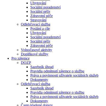
Ubytování
Sociální poradenství
Sociální péče
Zdravotní péče
Stravování
Odlehčovací služba
Poslání a cíle
Ubytování
Sociální poradenství
Sociální péče
Zdravotní péče
Volnočasové aktivity
Doplňkové služby
Pro zájemce
DOZP
Sazebník úhrad
Pravidla odmítnutí zájemce o službu
Práva a povinnosti uživatele sociálních služeb
Dokumenty
Odlehčovací služba
Sazebník úhrad
Pravidla odmítnutí zájemce o službu
Práva a povinnosti uživatele sociálních služeb
Dokumenty
Často kladené dotazy